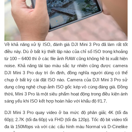
Về khả năng xử lý ISO, đánh giá DJI Mini 3 Pro đã làm rất tốt
điều này. Dù ở bất kỳ thiết lập nào của chỉ số ISO trong khoảng
từ 100 – 6400 thì ở các file ảnh RAW cũng không hề bị xuất hiện
noise. Khả năng tái tạo màu sắc tự nhiên cũng được camera
DJI Mini 3 Pro duy trì ổn định, đồng nghĩa người dùng có thể
chụp ở bất kỳ cài đặt ISO nào. Camera của DJI Mini 3 Pro sử
dụng công nghệ chụp ảnh ISO gốc kép vô cùng đáng giá. Đồng
thờii, Mini 3 Pro là một siêu phẩm hoạt động trong điều kiện ánh
sáng yếu khi ISO kết hợp hoàn hảo với khẩu độ f/1.7.
DJI Mini 3 Pro quay video ở ba mức độ phân giải; 4K (tối đa
60p); 2.7K (tối đa 60p) và FHD (tối đa 120p). Tốc độ bit video tối
đa là 150Mbps và với các cấu hình màu Normal và D-Cinelike