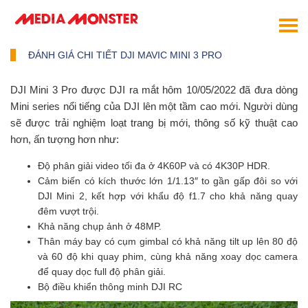
ĐÁNH GIÁ CHI TIẾT DJI MAVIC MINI 3 PRO
DJI Mini 3 Pro được DJI ra mắt hôm 10/05/2022 đã đưa dòng
Mini series nổi tiếng của DJI lên một tầm cao mới. Người dùng
sẽ được trải nghiệm loạt trang bị mới, thông số kỹ thuật cao
hơn, ấn tượng hơn như:
Độ phân giải video tối đa ở 4K60P và có 4K30P HDR.
Cảm biến có kích thước lớn 1/1.13″ to gần gấp đôi so với
DJI Mini 2, kết hợp với khẩu độ f1.7 cho khả năng quay
đêm vượt trội.
Khả năng chụp ảnh ở 48MP.
Thân máy bay có cụm gimbal có khả năng tilt up lên 80 độ
và 60 độ khi quay phim, cùng khả năng xoay dọc camera
để quay dọc full độ phân giải.
Bộ điều khiển thông minh DJI RC