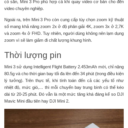
có sẵn, Mini 3 Pro phù hợp cả khi quay video cơ bản cho đến
video chuyên nghiệp.
Ngoài ra, trên Mini 3 Pro còn cung cấp tùy chọn zoom kỹ thuật
số mang khả năng zoom 2x ở độ phân giải 4K, zoom 3x ở 2,7K
và zoom 4x ở FHD. Tuy nhiên, người dùng không nên lạm dụng
zoom vì sẽ làm giảm đi chất lượng khung hình.
Thời lượng pin
Mini 3 sử dụng Intelligent Flight Battery 2.453mAh mới, chỉ nặng
80.5g và cho thời gian bay tối đa lên đến 34 phút (trong điều kiện
lý tưởng). Trên thực tế, khi tính toán đến cả các yếu tố như
nhiệt độ, mức gió,… thì mỗi chuyến bay trung bình có thể kéo
dài từ 20-25 phút. Đó vẫn là một mức tăng khá đáng kể so DJI
Mavic Mini đầu tiên hay DJI Mini 2.